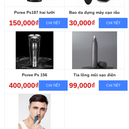
Poree Ps187 hai lưỡi
Bao da đựng máy cạo râu
150,000₫
30,000₫
CHI TIẾT
CHI TIẾT
Bảo hành sản phẩm 12 tháng
Miễn phí giao hàng toàn quốc
Sang trọng, Đẳng cấp, Chất lượng
Sạc nhanh, chống nước, cạo êm
Poree Ps 156
Tỉa lông mũi sạc điện
400,000₫
99,000₫
CHI TIẾT
CHI TIẾT