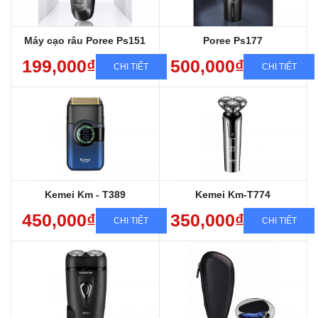
Máy sử dụng lưỡi Pr8
Sạc nhanh, chống nước, cạo êm
Máy cạo râu Poree Ps151
Poree Ps177
199,000₫
500,000₫
CHI TIẾT
CHI TIẾT
Bảo hành sản phẩm 12 tháng
Bảo hành sản phẩm 12 tháng
Miễn phí giao hàng toàn quốc
Miễn phí giao hàng toàn quốc
Sang trọng, Đẳng cấp, Chất lượng
Sang trọng, Đẳng cấp, Chất lượng
Sạc nhanh, chống nước, cạo êm
Sạc nhanh, chống nước, cạo êm
Kemei Km - T389
Kemei Km-T774
450,000₫
350,000₫
CHI TIẾT
CHI TIẾT
Máy sạc điện,nhỏ gọn, siêu bền
Bảo hành sp 12 tháng
Shop có bán lưỡi thay thế