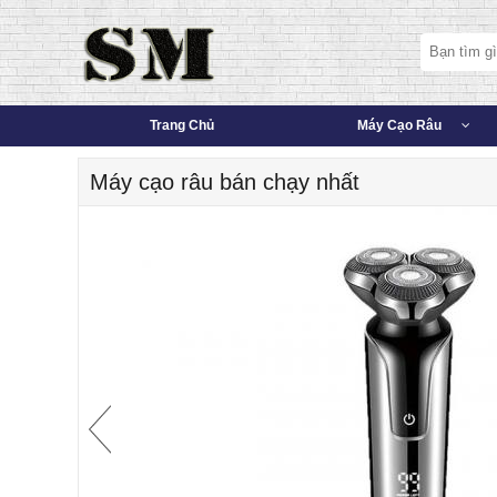
Trang Chủ
Máy Cạo Râu
Máy cạo râu bán chạy nhất
4
Bảo hành sản phẩm 12 tháng
Miễn phí giao hàng toàn quốc
Sang trọng, Đẳng cấp, Chất lượng
Sạc nhanh, chống nước, cạo êm