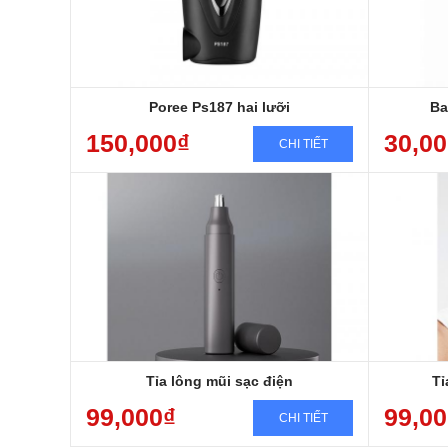
Poree Ps187 hai lưỡi
Ba
150,000₫
30,0
CHI TIẾT
Tỉa lông mũi sạc điện
Tỉ
99,000₫
99,0
CHI TIẾT