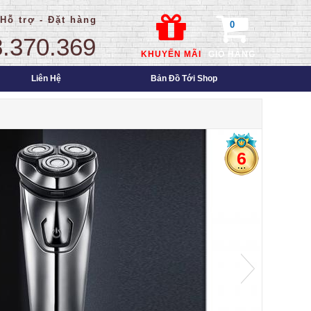
 Hỗ trợ - Đặt hàng
0
.370.369
KHUYẾN MÃI
GIỎ HÀNG
Liên Hệ
Bản Đồ Tới Shop
6
háng
ãng