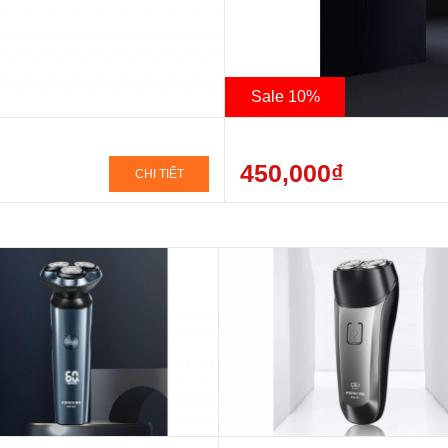
Sale 10%
450,000₫
CHI TIẾT
 hành sản phẩm 12 tháng
Sạc nhanh, Máy khỏe, thông mi
Bảo hành sp 12 tháng
 phí giao hàng toàn quốc
Giao hàng toàn quốc
 trọng, Đẳng cấp, Chất lượng
Máy sử dụng lưỡi Pr8
nhanh, chống nước, cạo êm