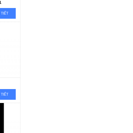
1
 TIẾT
háng
ng
 TIẾT
háng
ng