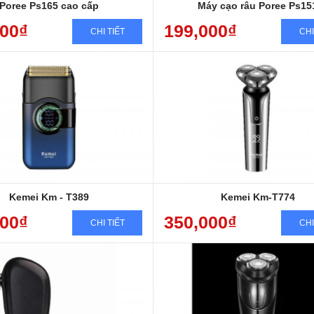
Poree Ps165 cao cấp
Máy cạo râu Poree Ps15
000₫
199,000₫
CHI TIẾT
CHI
 hành sản phẩm 12 tháng
Bảo hành sản phẩm 12 t
 phí giao hàng toàn quốc
Miễn phí giao hàng toàn quốc
 trọng, Đẳng cấp, Chất lượng
Sang trọng, Đẳng cấp, Chất lượ
nhanh, chống nước, cạo êm
Sạc nhanh, chống nước, cạo êm
Kemei Km - T389
Kemei Km-T774
000₫
350,000₫
CHI TIẾT
CHI
Bảo hành sản phẩm 12 t
Miễn phí giao hàng toàn quốc
Sang trọng, Đẳng cấp, Chất lượ