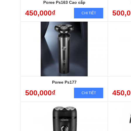
Poree Ps163​ Cao cấp
450,000₫
500,
CHI TIẾT
Bảo hành sản phẩm 12 tháng
Bảo
Miễn phí giao hàng toàn quốc
Miễn
Sang trọng, Đẳng cấp, Chất lượng
Sang
Sạc nhanh, chống nước, cạo êm
Sạc 
Poree Ps177
500,000₫
450,
CHI TIẾT
Máy sạc điện,nhỏ gọn, siêu bền
Bảo hành sp 12 tháng
Shop có bán lưỡi thay thế