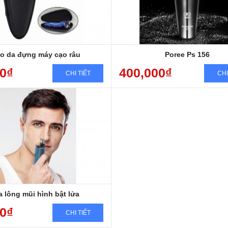
Sạc nhanh, chống nước, cạo êm
o da đựng máy cạo râu
Poree Ps 156
00₫
400,000₫
CHI TIẾT
CHI
a lông mũi hình bật lửa
00₫
CHI TIẾT