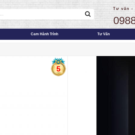
Tư vấn -
0988
Cam Hành Trình
Tư Vấn
5
Bảo hành sản phẩm 12 t
Ship hàng, thanh toán tại nhà
Miễn phí ship toàn quốc
Đầy đủ phụ kiện chính h