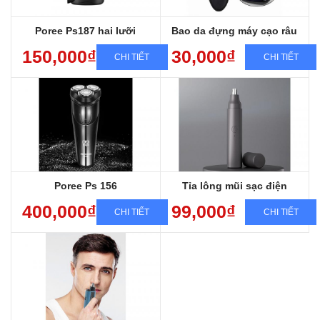
Poree Ps187 hai lưỡi
Bao da đựng máy cạo râu
150,000₫
30,000₫
CHI TIẾT
CHI TIẾT
Bảo hành sản phẩm 12 tháng
Miễn phí giao hàng toàn quốc
Sang trọng, Đẳng cấp, Chất lượng
Sạc nhanh, chống nước, cạo êm
Poree Ps 156
Tỉa lông mũi sạc điện
400,000₫
99,000₫
CHI TIẾT
CHI TIẾT