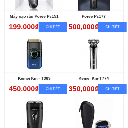
Máy sử dụng lưỡi Pr8
Sạc nhanh, chống nước, cạo êm
Máy cạo râu Poree Ps151
Poree Ps177
199,000₫
500,000₫
CHI TIẾT
CHI TIẾT
Bảo hành sản phẩm 12 tháng
Bảo hành sản phẩm 12 tháng
Miễn phí giao hàng toàn quốc
Miễn phí giao hàng toàn quốc
Sang trọng, Đẳng cấp, Chất lượng
Sang trọng, Đẳng cấp, Chất lượng
Sạc nhanh, chống nước, cạo êm
Sạc nhanh, chống nước, cạo êm
Kemei Km - T389
Kemei Km-T774
450,000₫
350,000₫
CHI TIẾT
CHI TIẾT
Máy sạc điện,nhỏ gọn, siêu bền
Bảo hành sp 12 tháng
Shop có bán lưỡi thay thế