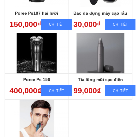
Poree Ps187 hai lưỡi
Bao da đựng máy cạo râu
150,000₫
30,000₫
CHI TIẾT
CHI TIẾT
Bảo hành sản phẩm 12 tháng
Miễn phí giao hàng toàn quốc
Sang trọng, Đẳng cấp, Chất lượng
Sạc nhanh, chống nước, cạo êm
Poree Ps 156
Tỉa lông mũi sạc điện
400,000₫
99,000₫
CHI TIẾT
CHI TIẾT