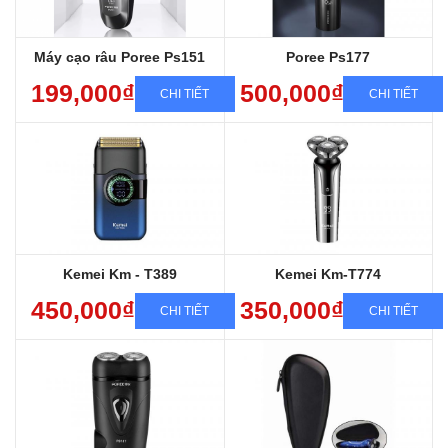
Máy sử dụng lưỡi Pr8
Sạc nhanh, chống nước, cạo êm
Máy cạo râu Poree Ps151
Poree Ps177
199,000₫
500,000₫
CHI TIẾT
CHI TIẾT
Bảo hành sản phẩm 12 tháng
Bảo hành sản phẩm 12 tháng
Miễn phí giao hàng toàn quốc
Miễn phí giao hàng toàn quốc
Sang trọng, Đẳng cấp, Chất lượng
Sang trọng, Đẳng cấp, Chất lượng
Sạc nhanh, chống nước, cạo êm
Sạc nhanh, chống nước, cạo êm
Kemei Km - T389
Kemei Km-T774
450,000₫
350,000₫
CHI TIẾT
CHI TIẾT
Máy sạc điện,nhỏ gọn, siêu bền
Bảo hành sp 12 tháng
Shop có bán lưỡi thay thế