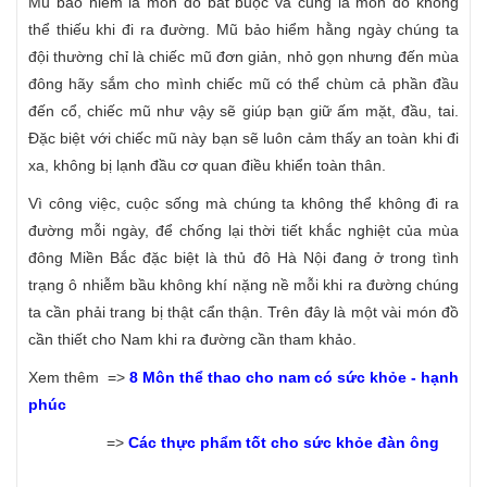
Mũ bảo hiểm là món đồ bắt buộc và cũng là món đồ không
thể thiếu khi đi ra đường. Mũ bảo hiểm hằng ngày chúng ta
đội thường chỉ là chiếc mũ đơn giản, nhỏ gọn nhưng đến mùa
đông hãy sắm cho mình chiếc mũ có thể chùm cả phần đầu
đến cổ, chiếc mũ như vậy sẽ giúp bạn giữ ấm mặt, đầu, tai.
Đặc biệt với chiếc mũ này bạn sẽ luôn cảm thấy an toàn khi đi
xa, không bị lạnh đầu cơ quan điều khiển toàn thân.
Vì công việc, cuộc sống mà chúng ta không thể không đi ra
đường mỗi ngày, để chống lại thời tiết khắc nghiệt của mùa
đông Miền Bắc đặc biệt là thủ đô Hà Nội đang ở trong tình
trạng ô nhiễm bầu không khí nặng nề mỗi khi ra đường chúng
ta cần phải trang bị thật cẩn thận. Trên đây là một vài món đồ
cần thiết cho Nam khi ra đường cần tham khảo.
Xem thêm =>
8 Môn thể thao cho nam có sức khỏe - hạnh
phúc
=>
Các thực phẩm tốt cho sức khỏe đàn ông