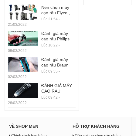
Nên chọn máy
cạo râu Flyco ,
Philips, Xiaomi,
Lúc 21:54 -
Yandou hay
21/03/2022
Kemei ?
Đánh giá máy
cạo râu Philips
S5083
Lúc 10:22 -
09/03/2022
Đánh giá máy
cạo râu Braun
3040S
Lúc 09:35 -
02/03/2022
ĐÁNH GIÁ MÁY
CẠO RÂU
XIAOMI Enchen
Lúc 09:42 -
Blackstone 3
28/02/2022
VỀ SHOP MEN
HỖ TRỢ KHÁCH HÀNG
Chính sách bán hàng
Tiêu chí lựa chọn sản phẩm