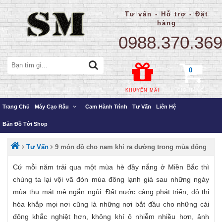
Tư vấn - Hỗ trợ - Đặt
hàng
0988.370.36
0
KHUYẾN MÃI
GIỎ HÀNG
Trang Chủ
Máy Cạo Râu
Cam Hành Trình
Tư Vấn
Liên Hệ
Bản Đồ Tới Shop
Tư Vấn
9 món đồ cho nam khi ra đường trong mùa đông
Cứ mỗi năm trải qua một mùa hè đầy nắng ở Miền Bắc thì
chúng ta lại vội vã đón mùa đông lạnh giá sau những ngày
mùa thu mát mẻ ngắn ngủi. Đất nước càng phát triển, đô thị
hóa khắp mọi nơi cũng là những nơi bắt đầu cho những cái
đông khắc nghiệt hơn, không khí ô nhiễm nhiều hơn, ảnh